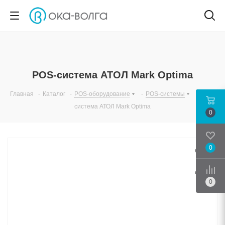
POS-система АТОЛ Mark Optima
Главная
-
Каталог
-
POS-оборудование
-
POS-системы
-
POS-
система АТОЛ Mark Optima
0
0
Срав
0