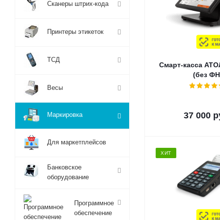
Сканеры штрих-кода
Принтеры этикеток
ТСД
Смарт-касса АТО
(без ФН
Весы
37 000
р
Маркировка
Для маркетплейсов
ХИТ
Банковское
оборудование
Программное
обеспечение