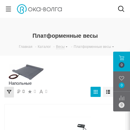
Платформенные весы
Главная
-
Каталог
-
Весы
-
Платформенные весы
0
Напольные
0
Срав
0