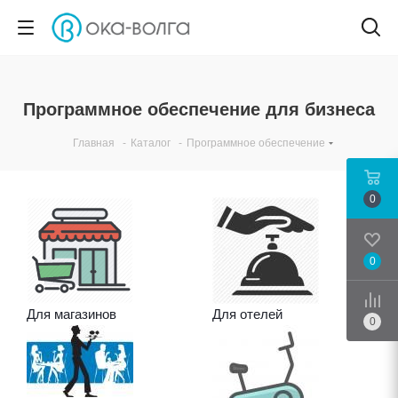
Программное обеспечение для бизнеса
Главная
-
Каталог
-
Программное обеспечение
0
0
Срав
Для магазинов
Для отелей
0