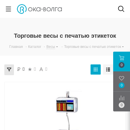
Торговые весы с печатью этикеток
Главная
-
Каталог
-
Весы
-
Торговые весы с печатью этикеток
0
0
Срав
0