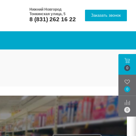
Нижний Новгород
Тонкинская улица, 5
Заказать звонок
8 (831) 262 16 22
0
0
Срав
0