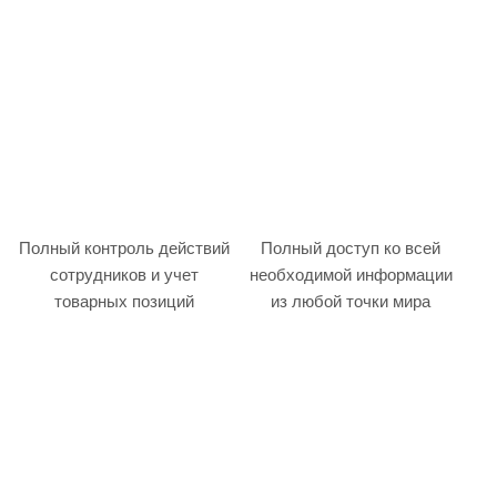
Полный контроль действий
Полный доступ ко всей
сотрудников и учет
необходимой информации
товарных позиций
из любой точки мира