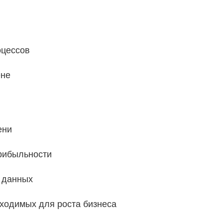
оцессов
ене
ени
прибыльности
е данных
ходимых для роста бизнеса