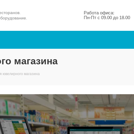
есторанов.
Работа офиса:
Пн-Пт с 09.00 до 18.00
оборудование.
го магазина
я ювелирного магазина