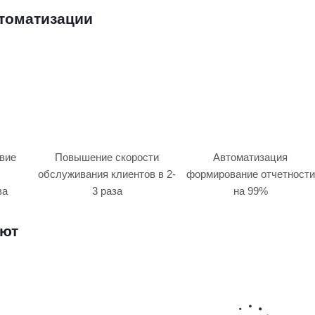
втоматизации
вие
Повышение скорости
Автоматизация
обслуживания клиентов в 2-
формирование отчетности
ва
3 раза
на 99%
ают