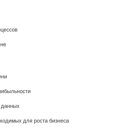
оцессов
ене
ени
прибыльности
е данных
ходимых для роста бизнеса