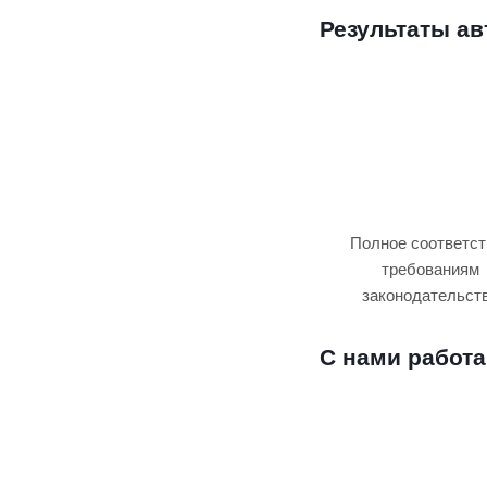
Результаты а
Полное соответст
требованиям
законодательст
С нами работ