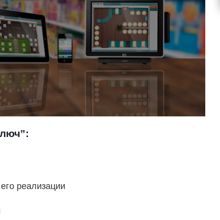
люч”:
 его реализации
м