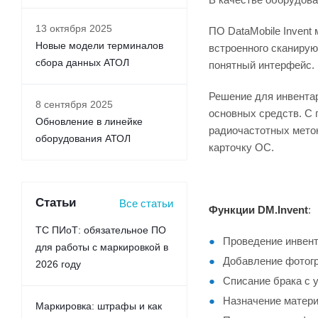
13 октября 2025
ПО DataMobile Invent
Новые модели терминалов
встроенного сканирую
сбора данных АТОЛ
понятный интерфейс.
Решение для инвентар
8 сентября 2025
основных средств. С
Обновление в линейке
радиочастотных меток
оборудования АТОЛ
карточку ОС.
Статьи
Все статьи
Функции
DM.Invent
:
ТС ПИоТ: обязательное ПО
Проведение инвент
для работы с маркировкой в
Добавление фотог
2026 году
Списание брака с у
Назначение матери
Маркировка: штрафы и как