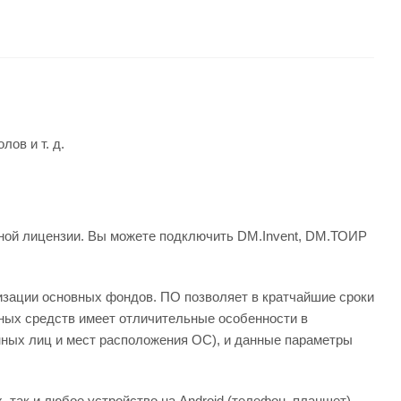
ов и т. д.
иной лицензии. Вы можете подключить DM.Invent, DM.ТОИР
изации основных фондов. ПО позволяет в кратчайшие сроки
ных средств имеет отличительные особенности в
нных лиц и мест расположения ОС), и данные параметры
так и любое устройство на Android (телефон, планшет).