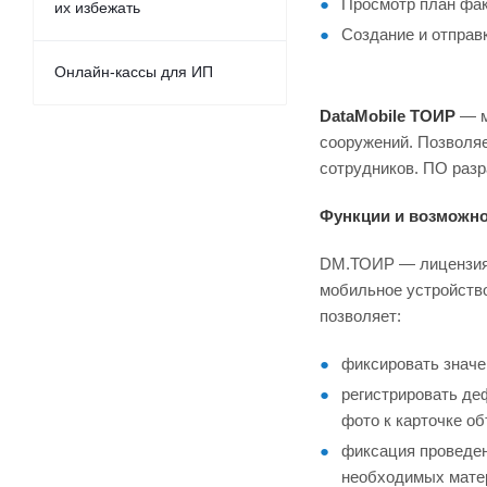
Просмотр план фак
их избежать
Создание и отправ
Онлайн-кассы для ИП
DataMobile ТОИР
— м
сооружений. Позволяе
сотрудников. ПО разр
Функции и возможн
DM.ТОИР — лицензия 
мобильное устройство
позволяет:
фиксировать значе
регистрировать де
фото к карточке об
фиксация проведен
необходимых матер