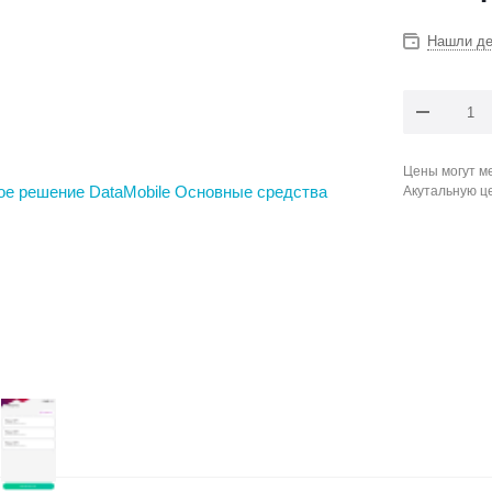
Нашли д
Цены могут ме
Акутальную ц