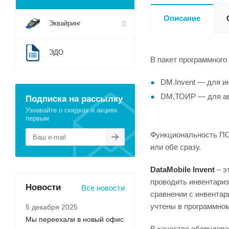
Описание
Эквайринг
ЭДО
В пакет программного
DM.Invent — для ин
DM.ТОИР — для ав
Подписка на рассылку
Узнавайте о скидках и акциях
первым
Функциональность ПО 
или обе сразу.
DataMobile Invent
– э
проводить инвентариз
Новости
Все новости
сравнении с инвентар
учтены в программном 
5 декабря 2025
Мы переехали в новый офис
В качестве оборудова