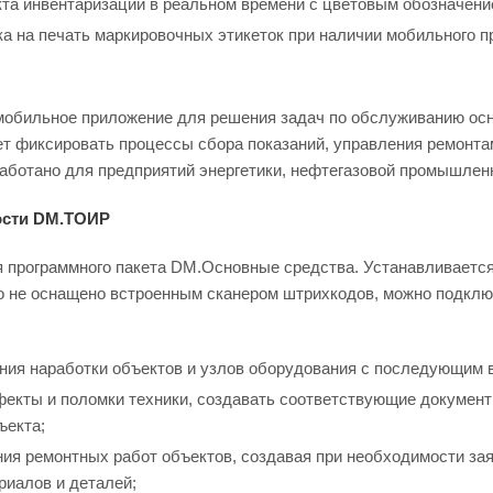
та инвентаризации в реальном времени с цветовым обозначени
ка на печать маркировочных этикеток при наличии мобильного п
обильное приложение для решения задач по обслуживанию осн
т фиксировать процессы сбора показаний, управления ремонтами
аботано для предприятий энергетики, нефтегазовой промышлен
ости DM.ТОИР
программного пакета DM.Основные средства. Устанавливается 
 не оснащено встроенным сканером штрихкодов, можно подключ
ния наработки объектов и узлов оборудования с последующим 
фекты и поломки техники, создавать соответствующие докумен
ъекта;
ия ремонтных работ объектов, создавая при необходимости зая
иалов и деталей;