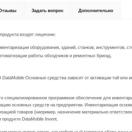
Отзывы
Задать вопрос
Дополнительно
 продукта входят лицензии:
вентаризации оборудования, зданий, станков, инструментов, стол
томатизации работы обходчиков и ремонтных бригад.
DataMobile Основные средства зависит от активации той или 
то специализированное программное обеспечение для инвентар
ацию основных средств на предприятии. Инвентаризация основ
изацией товаров (например, назначение материально ответстве
продукте DataMobile Invent.
ния можно использовать как мобильный терминал сбора данных, 