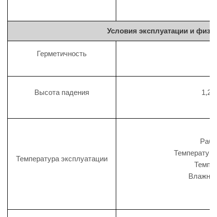
Условия эксплуатации и физи
Герметичность
Высота падения
1,2 
Рабо
Температура 
Температура эксплуатации
Темпер
Влажнос