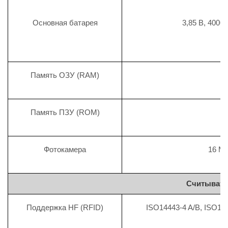
Основная батарея
3,85 В, 400
Память ОЗУ (RAM)
Память ПЗУ (ROM)
Фотокамера
16 М
Считывате
Поддержка HF (RFID)
ISO14443-4 A/B, ISO156