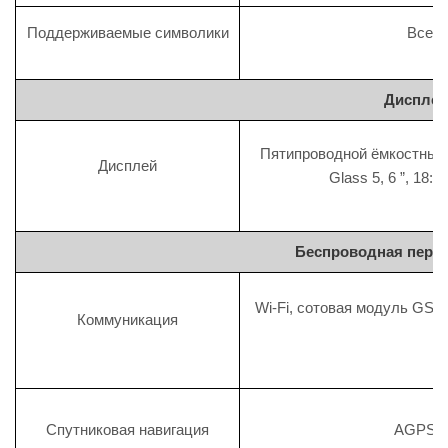
Поддерживаемые символики
Все о
Дисплей
Пятипроводной ёмкостный 
Дисплей
Glass 5, 6 ”, 18:
Беспроводная пере
Wi-Fi, сотовая модуль GSM
Коммуникация
Спутниковая навигация
AGPS, G