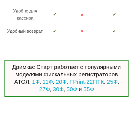
Удобно для
✓
×
✓
кассира
Удобный возврат
✓
×
✓
Дримкас Старт работает с популярными
моделями фискальных регистраторов
АТОЛ:
1Ф
,
11Ф
,
20Ф
,
FPrint-22ПТК
,
25Ф
,
27Ф
,
30Ф
,
50Ф
и
55Ф