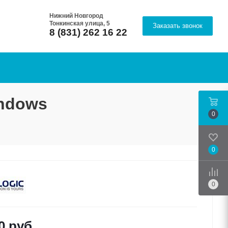
Нижний Новгород
Тонкинская улица, 5
Заказать звонок
8 (831) 262 16 22
indows
0
0
Срав
0
0
руб.