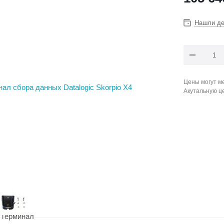
Нашли д
Цены могут ме
Акутальную ц