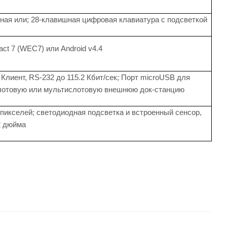
ая или; 28-клавишная цифровая клавиатура с подсветкой
ct 7 (WEC7) или Android v4.4
 Клиент, RS-232 до 115.2 Кбит/сек; Порт microUSB для
ослотовую или мультислотовую внешнюю док-станцию
пикселей; светодиодная подсветка и встроенный сенсор,
2 дюйма