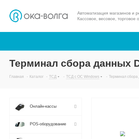
Автоматизация магазинов и р
Кассовое, весовое, торговое 
Терминал сбора данных D
Главная
-
Каталог
-
ТСД
-
ТСД с ОС Windows
-
Терминал сбора 
Онлайн-кассы
POS-оборудование