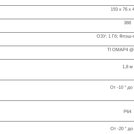
193 x 76 x 
388
ОЗУ: 1 Гб; Флэш-
TI OMAP4 @
1,8 м
От -10 ° до
P64
От -20 ° до