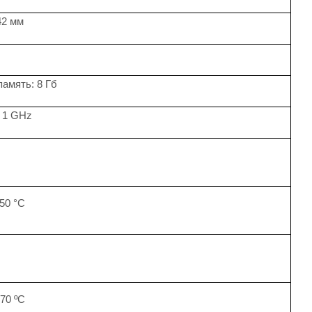
42 мм
память: 8 Гб
 1 GHz
 50 °C
 70 ºC