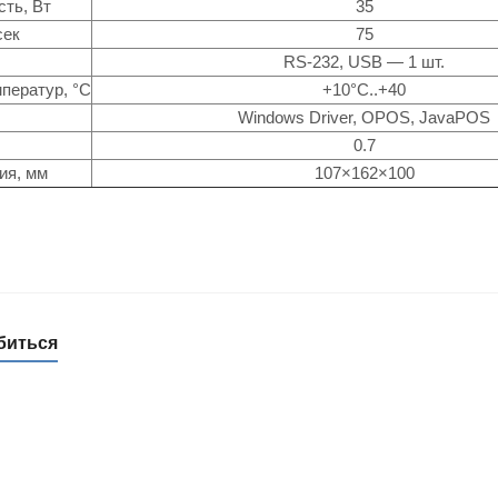
ть, Вт
35
сек
75
RS-232, USB — 1 шт.
ператур, °C
+10°C..+40
Windows Driver, OPOS, JavaPOS
0.7
ия, мм
107×162×100
биться