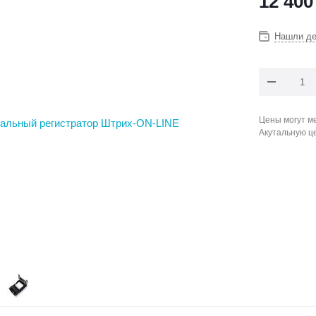
12 400
Нашли д
Цены могут ме
Акутальную ц