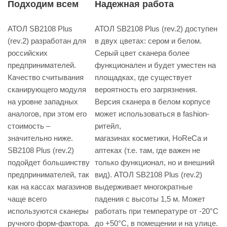
Подходим всем
Надежная работа
АТОЛ SB2108 Plus
АТОЛ SB2108 Plus (rev.2) доступен
(rev.2) разработан для
в двух цветах: сером и белом.
российских
Серый цвет сканера более
предпринимателей.
функционален и будет уместен на
Качество считывания
площадках, где существует
сканирующего модуля
вероятность его загрязнения.
на уровне западных
Версия сканера в белом корпусе
аналогов, при этом его
может использоваться в fashion-
стоимость –
ритейл,
значительно ниже.
магазинах косметики, HoReCa и
SB2108 Plus (rev.2)
аптеках (т.е. там, где важен не
подойдет большинству
только функционал, но и внешний
предпринимателей, так
вид). АТОЛ SB2108 Plus (rev.2)
как на кассах магазинов
выдерживает многократные
чаще всего
падения с высоты 1,5 м. Может
используются сканеры
работать при температуре от -20°С
ручного форм-фактора.
до +50°С, в помещении и на улице.