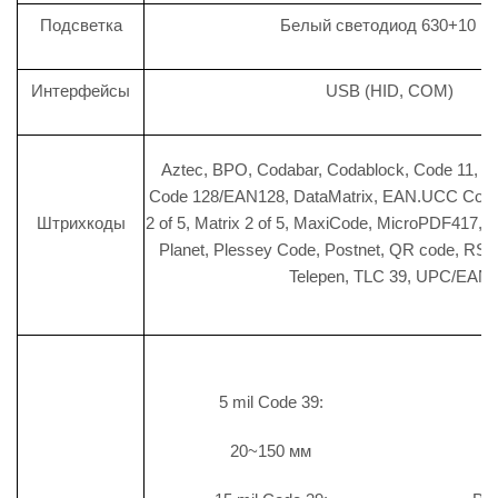
Подсветка
Белый светодиод 630+10 н
Интерфейсы
USB (HID, COM)
Aztec, BPO, Codabar, Codablock, Code 11, C
Code 128/EAN128, DataMatrix, EAN.UCC Compo
Штрихкоды
2 of 5, Matrix 2 of 5, MaxiCode, MicroPDF417,
Planet, Plessey Code, Postnet, QR code, RSS,
Telepen, TLC 39, UPC/EAN
5 mil Code 39:
13 
20~150 мм
30~