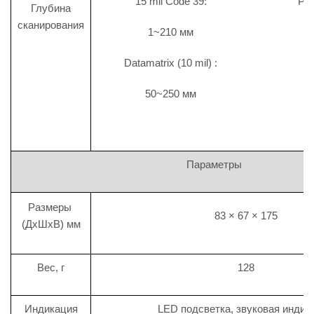
15 mil Code 39:
PDF417
Глубина
сканирования
1~210 мм
0~
Datamatrix (10 mil) :
50~250 мм
Параметры
Размеры
83 × 67 × 175
(ДхШхВ) мм
Bec, г
128
Индикация
LED подсветка, звуковая индик