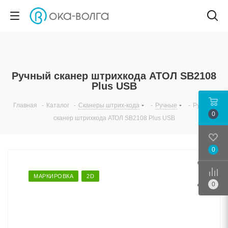
Ручный сканер штрихкода АТОЛ SB2108
Plus USB
Главная
-
Каталог
-
Сканеры штрих-кода
-
Ручные
-
Ручный
0
сканер штрихкода АТОЛ SB2108 Plus USB
0
Срав
МАРКИРОВКА
2D
0