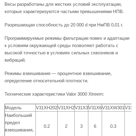
Весы разработаны для жестких условий эксплуатации,
которые характеризуются частыми превышениями НПВ.
Разрешающая способность до 20 000 d при НмПВ 0,01 г.
Программируемые режимы фильтрации помех и адаптации
к условиям окружающей среды позволяют работать с
высокой точностью в условиях сильных сквозняков и
вибраций.
Режимы взвешивания — процентное взвешивание,
определение относительной плотности.
Технические характеристики Valor 3000 Xtreem:
Модель
V31XH202
V31XH2
V31X3
V31X6
V31XW301
V31
Наибольший
предел
0.2
2
3
6
0.3
3
взвешивания,