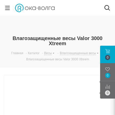
Влагозащищенные весы Valor 3000
Xtreem
Главная
-
Каталог
-
Весы
-
Влагозащищенные весы
-
0
Влагозащищенные весы Valor 3000 Xtreem
0
Срав
0