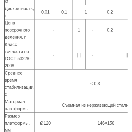
кг
Дискретность,
0.01
0.1
1
0.2
1
г
Цена
поверочного
-
1
-
0.2
1
деления, г
Класс
точности по
-
|||
-
|||
ГОСТ 53228-
2008
Среднее
время
≤ 0,3
стабилизации,
с
Материал
Съемная из нержавеющей стали
платформы
Размер
платформы,
Ø120
146×158
мм