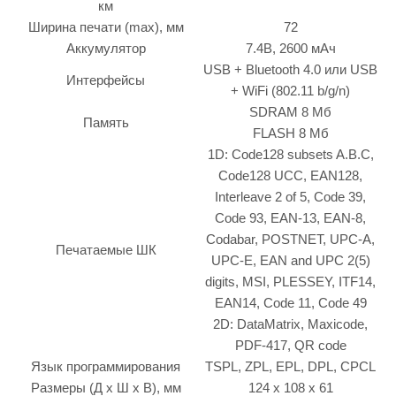
км
Ширина печати (max), мм
72
Аккумулятор
7.4В, 2600 мАч
USB + Bluetooth 4.0 или USB
Интерфейсы
+ WiFi (802.11 b/g/n)
SDRAM 8 Мб
Память
FLASH 8 Мб
1D: Code128 subsets A.B.C,
Code128 UCC, EAN128,
Interleave 2 of 5, Code 39,
Code 93, EAN-13, EAN-8,
Codabar, POSTNET, UPC-A,
Печатаемые ШК
UPC-E, EAN and UPC 2(5)
digits, MSI, PLESSEY, ITF14,
EAN14, Code 11, Code 49
2D: DataMatrix, Maxicode,
PDF-417, QR code
Язык программирования
TSPL, ZPL, EPL, DPL, CPCL
Размеры (Д х Ш х В), мм
124 x 108 x 61