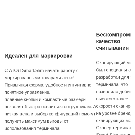
Бескомпроми
качество
считывания
Идеален для маркировки
Сканирующий мод
был специально
С АТОЛ Smart.Slim начать работу с
разработан для эт
маркированными товарами легко!
терминала, что
Привычная форма, удобное и интуитивно
позволило добить
понятное управление,
высокого качества
плавные кнопки и компактные размеры
скорости сканиро
позволят быстро освоиться сотрудникам. А
на уровне брендо
низкая цена и выбор конфигураций помогут
сканирующих мод
получить максимум выгоды от
Сканер терминал
использования терминала.
Smart.Slim отличн