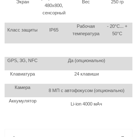
Экран
Вес
250 гр
480х800,
сенсорный
Рабочая
- 20°C... +
Класс защиты
IP65
температура
50°C
GPS, 3G, NFC
Да (опционально)
Клавиатура
24 клавиши
Камера
8 МП с автофокусом (опционально)
Аккумулятор
Li-ion 4000 мАч