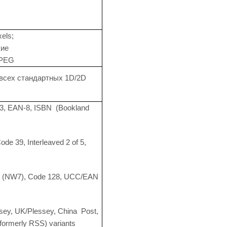
xels;
кие
JPEG
всех стандартных 1D/2D
, EAN-8, ISBN (Bookland
ode 39, Interleaved 2 of 5,
bar (NW7), Code 128, UCC/EAN
ey, UK/Plessey, China Post,
formerly RSS) variants