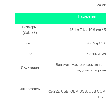
24 ми
Параметры
Размеры
15.1 x 7.6 x 10.9 cm / 5.
(ДхШхВ)
Bec, г
306.2 g / 10
Цвет
Черный/Бе
Динамик (Настраиваемые тон и
Индикация
индикатор хороше
Интерфейсы
RS-232; USB: OEM USB, USB COM,
TEC