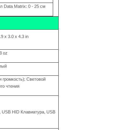
л Data Matrix: 0 - 25 см
9 x 3.0 x 4.3 in
.8 oz
лый
 громкость); Световой
го чтения
 USB HID Клавиатура, USB