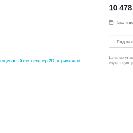
10 478
Нашли д
Под зак
Цены могут ме
Акутальную ц