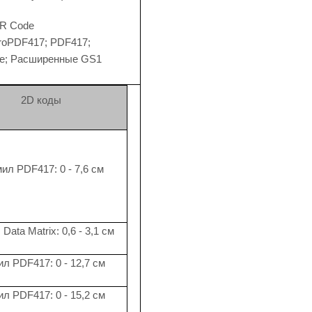
QR Code
croPDF417; PDF417;
ке; Расширенные GS1
2D коды
мил PDF417: 0 - 7,6 см
Data Matrix: 0,6 - 3,1 см
ил PDF417: 0 - 12,7 см
ил PDF417: 0 - 15,2 см