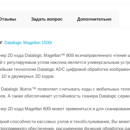
Отзывы
Задать вопрос
Дополнительно
У
:
Datalogic Magellan 1500i
ер 2D кода Datalogic Magellan™ 800i всенаправленного чтения 
ой с регулируемым углом наклона является универсальным устр
ейшая технология Datalogic ADC цифровой обработки изображен
 1D и двумерных 2D кодов.
 Datalogic Illumix™ позволяет считывать коды с мобильных тел
в. А также обеспечивает устойчивость сканера Datalogic серии
ер 2D кода Magellan 800i может применяться и для сканирован
ной способности кассовых узлов и техобслуживания, Вы можете
 программного обеспечения, расширенная функция обработки да