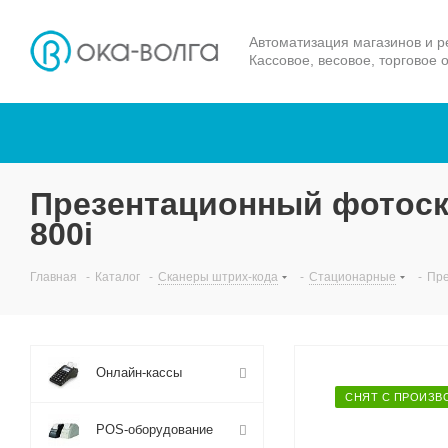
Автоматизация магазинов и р
Кассовое, весовое, торговое 
Презентационный фотоска
800i
Главная
-
Каталог
-
Сканеры штрих-кода
-
Стационарные
-
Пре
Онлайн-кассы
СНЯТ С ПРОИЗВ
POS-оборудование