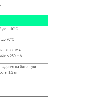
U
° до + 40°C
° до 70°C
й): < 350 mA
ий): < 250 mA
падения на бетонную
соты 1,2 м