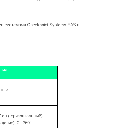
ми системами Checkpoint Systems EAS и
ания
 mils
Угол (горизонтальный):
ащение): 0 - 360°