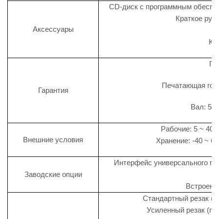
CD-диск с программным обеспеч
Краткое рук
Аксессуары
U
Ка
Пр
Печатающая голо
Гарантия
Вал: 50
Рабочие: 5 ~ 40°
Внешние условия
Хранение: -40 ~ 6
Интерфейс универсального пр
Заводские опции
Встроенны
Стандартный резак (г
Усиленный резак (ги