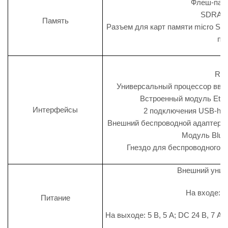
Флеш-пам
SDRAM 
Память
Разъем для карт памяти micro S
па
RS-
Универсальный процессор ввод
Встроенный модуль Ether
Интерфейсы
2 подключения USB-hos
Внешний беспроводной адаптер Wi-
Модуль Bluet
Гнездо для беспроводного мо
Внешний унив
На входе: AC
Питание
На выходе: 5 В, 5 А; DC 24 В, 7 А; 