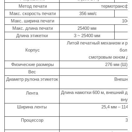
Метод печати
термотрансферн
Макс. скорость печати
356 мм/с
Макс. ширина печати
104 м
Макс. длина печати
25400 мм
Длина этикетки
3 ~ 25400 мм
3
Литой печатный механизм и рам
Корпус
боль
смотровым окном для
Физические размеры
276 мм (Ш) x 
Вес
Диаметр рулона этикеток
Внешний
Длина намотки 600 м, внешний ди
Лента
внутр
Ширина ленты
25,4 мм – 114,
Процессор
32