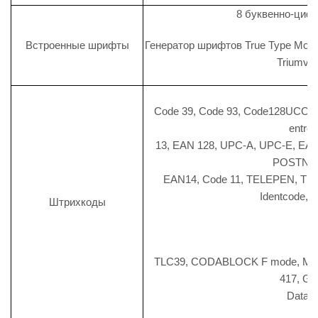
8 буквенно-циф
Встроенные шрифты
Генератор шрифтов True Type Mon
Triumvir
Code 39, Code 93, Code128UCC, C
entre
13, EAN 128, UPC-A, UPC-E, EAN 
POSTNET,
EAN14, Code 11, TELEPEN, TEL
Identcode, D
Штрихкоды
Д
TLC39, CODABLOCK F mode, Maxic
417, GS
DataB