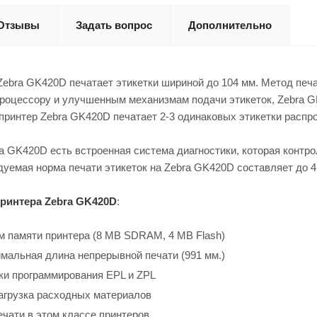
Отзывы
Задать вопрос
Дополнительно
ebra GK420D печатает этикетки шириной до 104 мм. Метод печа
оцессору и улучшенным механизмам подачи этикеток, Zebra GK
, принтер Zebra GK420D печатает 2-3 одинаковых этикетки распр
a GK420D есть встроенная система диагностики, которая контро
дуемая норма печати этикеток на Zebra GK420D составляет до 4 
ринтера Zebra GK420D
:
 памяти принтера (8 MB SDRAM, 4 MB Flash)
мальная длина непрерывной печати (991 мм.)
и программирования EPL и ZPL
загрузка расходных материалов
чати в этом классе принтеров