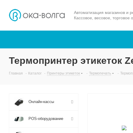
Автоматизация магазинов и р
Кассовое, весовое, торговое 
Термопринтер этикеток Z
Главная
-
Каталог
-
Принтеры этикеток
-
Термопечать
-
Термоп
Онлайн-кассы
POS-оборудование