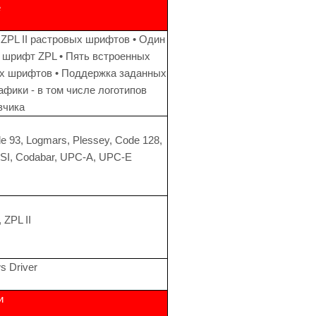
е
ZPL II растровых шрифтов • Один
шрифт ZPL • Пять встроенных
х шрифтов • Поддержка заданных
фики - в том числе логотипов
зчика
e 93, Logmars, Plessey, Code 128,
 MSI, Codabar, UPC-A, UPC-E
, ZPL II
s Driver
и