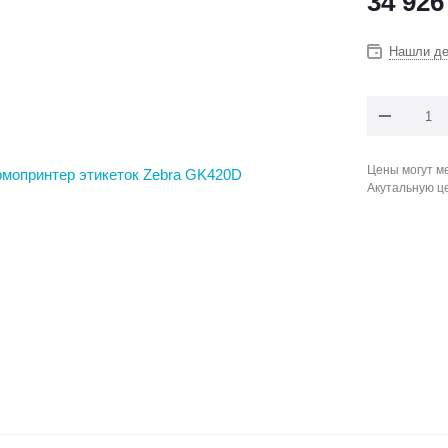
34 926
Нашли д
Цены могут ме
Акутальную ц