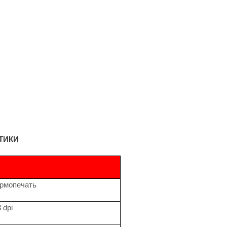
ТИКИ
ермопечать
 dpi