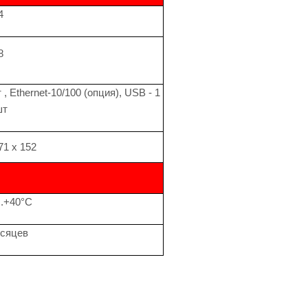
4
8
т , Ethernet-10/100 (опция), USB - 1
шт
71 x 152
..+40°C
есяцев