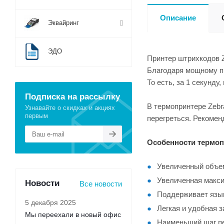
Описание
Эквайринг
ЭДО
Принтер штрихкодов Z
Благодаря мощному пр
То есть, за 1 секунду
Подписка на рассылку
В термопринтере Zebr
Узнавайте о скидках и акциях
первым
перегреться. Рекомен
Особенности термоп
Увеличенный объем
Увеличенная макси
Новости
Все новости
Поддерживает язык
5 декабря 2025
Легкая и удобная 
Мы переехали в новый офис
Наименьший шаг пе