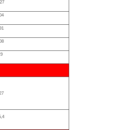
27
04
91
08
19
27
5,4