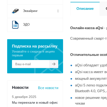
Описание
Эквайринг
ЭДО
Онлайн-касса aQsi
- 
Современный смарт-те
Подписка на рассылку
Узнавайте о скидках и акциях
Отличительные особ
первым
aQsi обладает удо
aQsi касса имеет 
мощный аккумулято
aQsi 5 легко подкл
Новости
Все новости
Bluetooth 4.0, GP
5 декабря 2025
новое решение пре
Мы переехали в новый офис
чекам