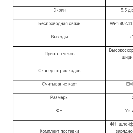
Экран
5.5 д
Беспроводная связь
Wi-fi 802.11
Выходы
x
Высокоскор
Принтер чеков
шири
Сканер штрих-кодов
Считывание карт
EMV
Размеры
ФН
Уст
ФН, шлейф
Комплект поставки
зарядно