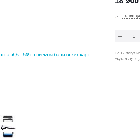
18 900
Нашли д
Цены могут ме
Акутальную ц