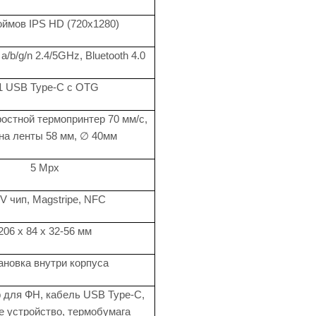
юймов IPS HD (720x1280)
 a/b/g/n 2.4/5GHz, Bluetooth 4.0
1 USB Type-C с OTG
остной термопринтер 70 мм/с,
на ленты 58 мм, ∅ 40мм
5 Mpx
 чип, Magstripe, NFC
206 x 84 x 32-56 мм
ановка внутри корпуса
 для ФН, кабель USB Type-C,
е устройство, термобумага