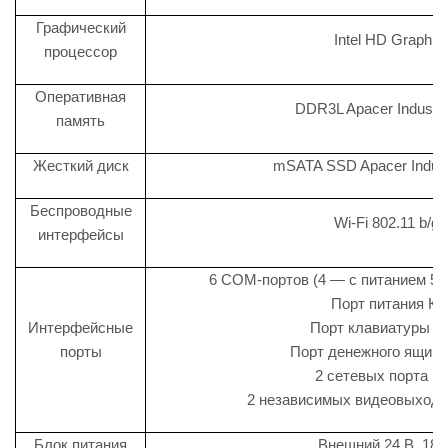
Графический
Intel HD Graphic
процессор
Оперативная
DDR3L Apacer Industri
память
Жесткий диск
mSATA SSD Apacer Industr
Беспроводные
Wi-Fi 802.11 b/g/
интерфейсы
6 COM-портов (4 — c питанием 5 и
Порт питания КК
Интерфейсные
Порт клавиатуры (P
порты
Порт денежного ящика
2 сетевых порта (
2 независимых видеовыхода:
Блок питания
Внешний 24 В, 180