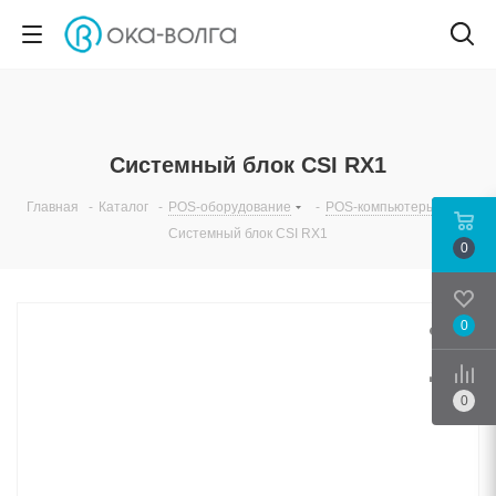
Системный блок CSI RX1
Главная
-
Каталог
-
POS-оборудование
-
POS-компьютеры
-
Системный блок CSI RX1
0
0
Срав
0