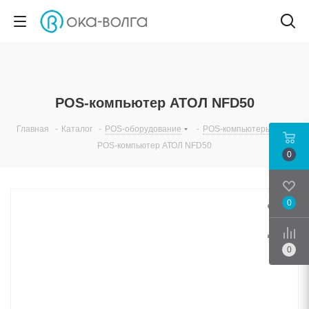
POS-компьютер АТОЛ NFD50
Главная
-
Каталог
-
POS-оборудование
-
POS-компьютеры
-
POS-компьютер АТОЛ NFD50
0
0
Срав
0