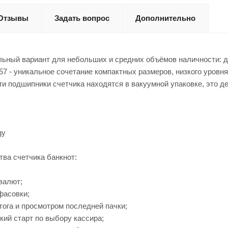
Отзывы
Задать вопрос
Дополнительно
ьный вариант для небольших и средних объёмов наличности: дл
7 - уникальное сочетание компактных размеров, низкого уров
ги подшипники счетчика находятся в вакуумной упаковке, это д
gy
ва счетчика банкнот:
валют;
фасовки;
тога и просмотром последней пачки;
кий старт по выбору кассира;