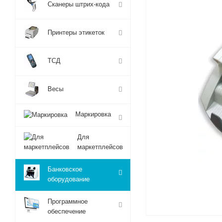
Сканеры штрих-кода
Принтеры этикеток
ТСД
Весы
Маркировка
Для
маркетплейсов
Банковское
оборудование
Программное
обеспечение