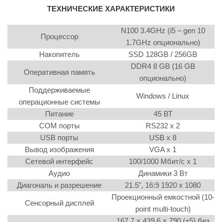
ТЕХНИЧЕСКИЕ ХАРАКТЕРИСТИКИ
N100 3.4GHz (i5 – gen 10
Процессор
1.7GHz опционально)
Накопитель
SSD 128GB / 256GB
DDR4 8 GB (16 GB
Оперативная память
опционально)
Поддерживаемые
Windows / Linux
операционные системы
Питание
45 ВТ
COM порты
RS232 x 2
USB порты
USB x 8
Вывод изображения
VGA x 1
Сетевой интерфейс
100/1000 Мбит/c x 1
Аудио
Динамики 3 Вт
Диагональ и разрешение
21.5", 16:9 1920 x 1080
Проекционный емкостной (10-
Сенсорный дисплей
point multi-touch)
167,7 × 439,6 × 790 (±5) без