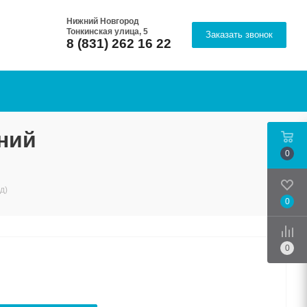
Нижний Новгород
Тонкинская улица, 5
Заказать звонок
8 (831) 262 16 22
ний
0
д)
0
Срав
0