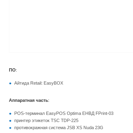
ПО
:
Айтида Retail: EasyBOX
Аппаратная часть
:
POS-терминал EasyPOS Оptima ЕНВД FPrint-03
принтер этикеток TSC TDP-225
противокражная система JSB XS Nuda 23G