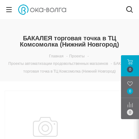
БАКАЛЕЯ торговая точка в ТЦ
Комсомолка (Нижний Новгород)
Главная
-
Проекты
-
Проекты автоматизации продовольственных магазинов
-
БАКАЛЕЯ
0
торговая точка в ТЦ Комсомолка (Нижний Новгород)
0
Срав
0