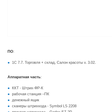
ПО
:
1С 7.7. Торговля + склад, Салон красоты v. 3.02.
Аппаратная часть
:
ККТ - Штрих-ФР-К
рабочая станция –ПК
денежный ящик
сканеры штрихкода - Symbol LS 2208
принтер штрихкода – Godex EZ-2P