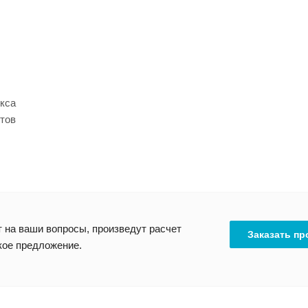
екса
тов
 на ваши вопросы, произведут расчет
Заказать пр
кое предложение.