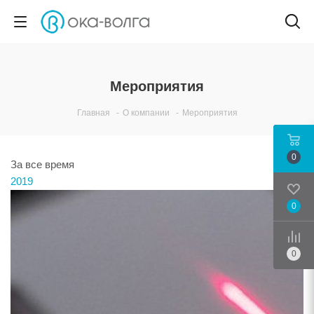
Мероприятия
Главная
-
О компании
-
Мероприятия
0
За все время
2019
0
Срав
0