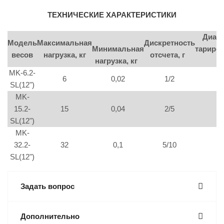
ТЕХНИЧЕСКИЕ ХАРАКТЕРИСТИКИ
Диап
Модель
Максимальная
Дискретность
Минимальная
тариров
весов
нагрузка, кг
отсчета, г
нагрузка, кг
кг
MK-6.2-
6
0,02
1/2
3
SL(12")
MK-
15.2-
15
0,04
2/5
6
SL(12")
MK-
32.2-
32
0,1
5/10
15
SL(12")
Задать вопрос
Дополнительно