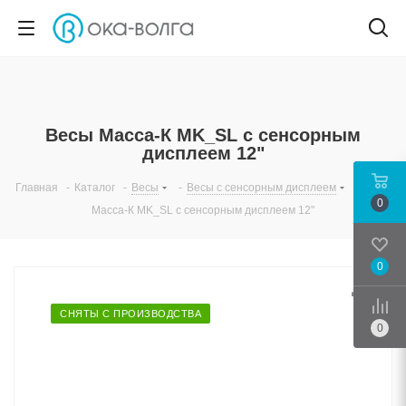
Весы Масса-К MK_SL с сенсорным
дисплеем 12"
Главная
-
Каталог
-
Весы
-
Весы с сенсорным дисплеем
-
Весы
0
Масса-К MK_SL с сенсорным дисплеем 12"
0
Срав
СНЯТЫ С ПРОИЗВОДСТВА
0