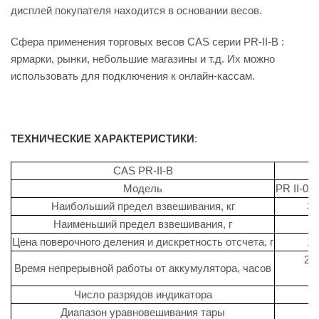
дисплей покупателя находится в основании весов.
Сфера применения торговых весов CAS серии PR-II-В :
ярмарки, рынки, небольшие магазины и т.д. Их можно
использовать для подключения к онлайн-кассам.
ТЕХНИЧЕСКИЕ ХАРАКТЕРИСТИКИ
:
CAS PR-II-B
Модель
PR II-06
Наибольший предел взвешивания, кг
3/
Наименьший предел взвешивания, г
Цена поверочного деления и дискретность отсчета, г
1/
25
Время непрерывной работы от аккумулятора, часов
Число разрядов индикатора
Диапазон уравновешивания тары