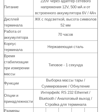
220V через адаптер сетевого
Питание
напряжения 12V, 500 мА и от
встроенного аккумулятора 6V / 4Ач
Дисплей
ЖК с подсветкой, высота символов
терминала
52 мм
Работа от
70 часов
аккумулятора
Корпус
Нержавеющая сталь
терминала
Время
стабилизации
Типовое - 1 секунда
при измерении
массы
Выборка массы тары /
Функции
Суммирование / Обнуление
Интерфейс RS 232 Ethernet /
Опции и
Bluetooth / Аналоговый выход /
принадлежности
Стройка для терминала
Размеры