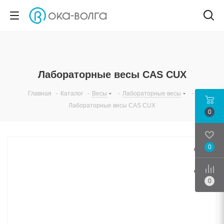
Лабораторные весы CAS CUX
Главная
-
Каталог
-
Весы
-
Лабораторные весы
-
Лабораторные весы CAS CUX
0
0
Срав
0