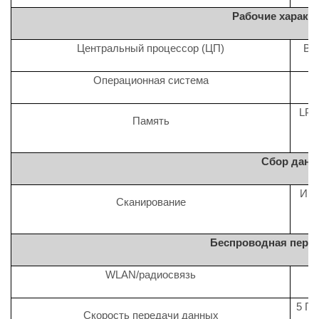
Рабочие характ
Центральный процессор (ЦП)
Во
Операционная система
LPD
Память
Сбор данн
Ими
Сканирование
Беспроводная пере
WLAN/радиосвязь
80
5 ГГ
Скорость передачи данных