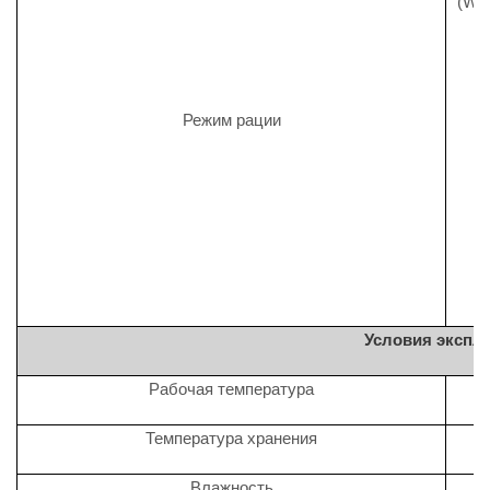
(Wor
Режим рации
Условия экспл
Рабочая температура
Температура хранения
Влажность