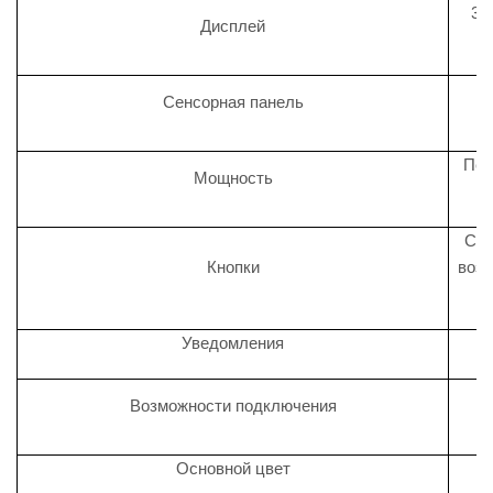
3-
Дисплей
Ёмк
Сенсорная панель
Пер
Мощность
Ска
Кнопки
возв
Уведомления
U
Возможности подключения
Основной цвет