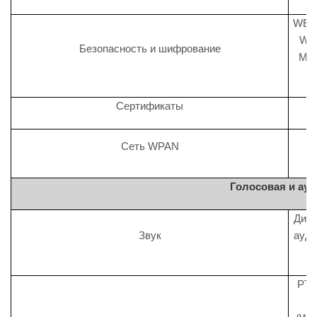
WEP 
WPA
Безопасность и шифрование
MSC
Сертификаты
Сеть WPAN
Голосовая и ау
Дина
Звук
ауди
PTT
д