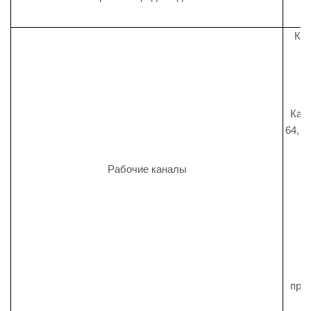
Кана
Канал
64, 1
Рабочие каналы
Ф
про