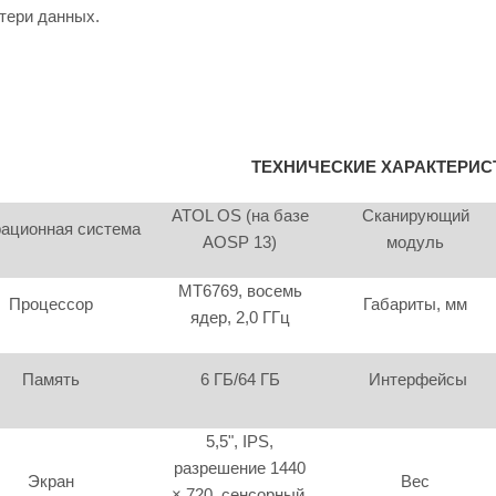
отери данных.
ТЕХНИЧЕСКИЕ ХАРАКТЕРИС
ATOL OS (на базе
Сканирующий
ационная система
AOSP 13)
модуль
MT6769, восемь
Процессор
Габариты, мм
ядер, 2,0 ГГц
Память
6 ГБ/64 ГБ
Интерфейсы
5,5", IPS,
разрешение 1440
Экран
Вес
× 720, сенсорный,