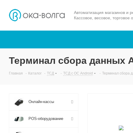
Автоматизация магазинов и р
Кассовое, весовое, торговое 
Терминал сбора данных А
Главная
-
Каталог
-
ТСД
-
ТСД с ОС Android
-
Терминал сбора д
Онлайн-кассы
POS-оборудование