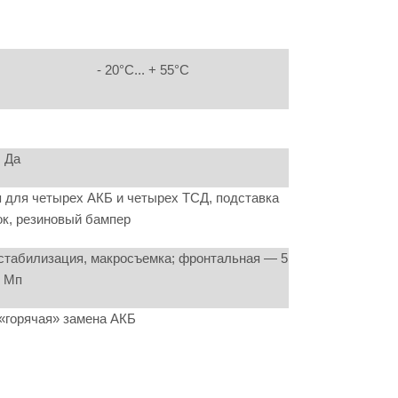
- 20°C... + 55°C
Да
я для четырех АКБ и четырех ТСД, подставка
к, резиновый бампер
стабилизация, макросъемка; фронтальная — 5
Мп
 «горячая» замена АКБ