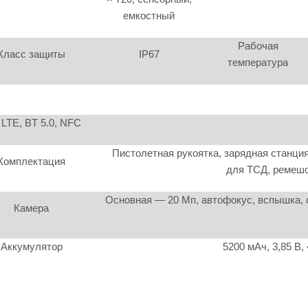
емкостный
Рабочая
Класс защиты
IP67
температура
 LTE, BT 5.0, NFC
Пистолетная рукоятка, зарядная станци
Комплектация
для ТСД, ремешо
Основная — 20 Мп, автофокус, вспышка, 
Камера
Аккумулятор
5200 мАч, 3,85 В,