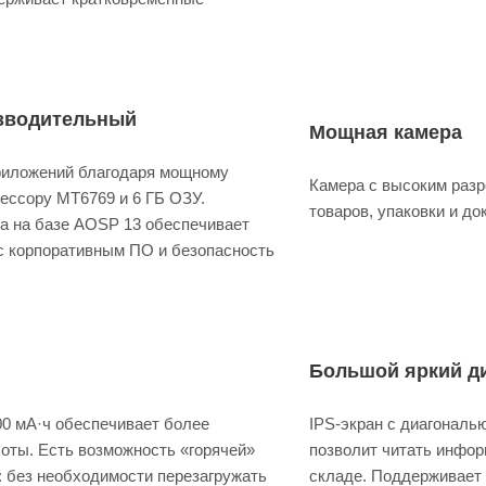
зводительный
Мощная камера
риложений благодаря мощному
Камера с высоким разр
ессору MT6769 и 6 ГБ ОЗУ.
товаров, упаковки и д
а на базе AOSP 13 обеспечивает
с корпоративным ПО и безопасность
Большой яркий д
00 мА·ч обеспечивает более
IPS-экран с диагональ
боты. Есть возможность «горячей»
позволит читать инфор
 без необходимости перезагружать
складе. Поддерживает 