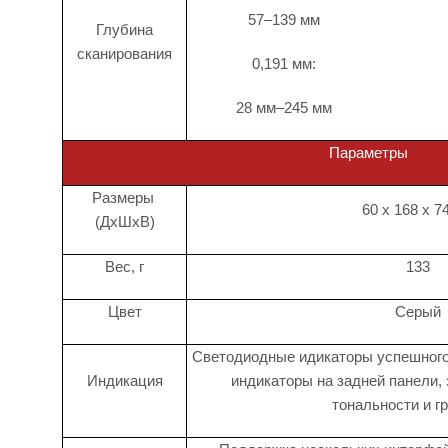
57–139 мм
Глубина
сканирования
0,191 мм:
28 мм–245 мм
Параметры
Размеры
60 x 168 x 7
(ДхШхВ)
Bec, г
133
Цвет
Серый
Светодиодные идикаторы успешного
Индикация
индикаторы на задней панели,
тональности и г