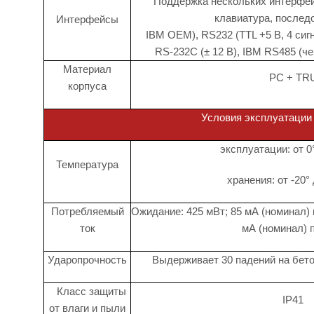
Поддержка нескольких интерфей
клавиатура, послед
Интерфейсы
IBM OEM), RS232 (TTL +5 В, 4 сиг
RS-232C (± 12 В), IBM RS485 (ч
Материал
PC + TR
корпуса
Условия эксплуатации
эксплуатации: от 0
Температура
хранения: от -20°
Потребляемый
Ожидание: 425 мВт; 85 мА (номинал) п
ток
мА (номинал) п
Ударопрочность
Выдерживает 30 падений на бето
Класс защиты
IP41
от влаги и пыли