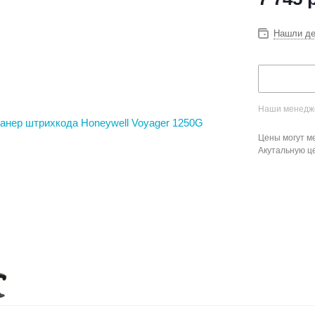
Нашли д
Наши менедже
Цены могут ме
Акутальную ц