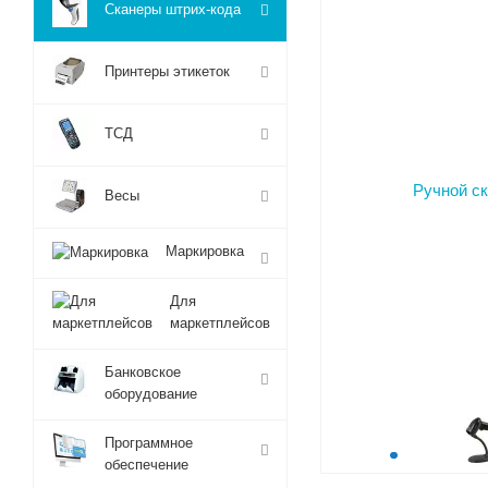
Сканеры штрих-кода
Принтеры этикеток
ТСД
Весы
Маркировка
Для
маркетплейсов
Банковское
оборудование
Программное
обеспечение