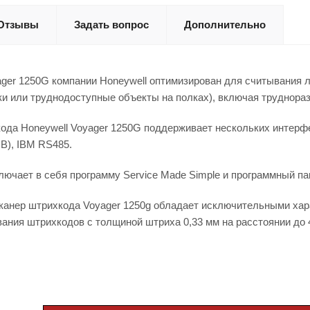
Отзывы
Задать вопрос
Дополнительно
ger 1250G компании Honeywell оптимизирован для считывания л
ки или труднодоступные объекты на полках), включая труднор
ода Honeywell Voyager 1250G поддерживает нескольких интерфе
 В), IBM RS485.
лючает в себя программу Service Made Simple и программный п
анер штрихкода Voyager 1250g обладает исключительными хара
ания штрихкодов с толщиной штриха 0,33 мм на расстоянии до 