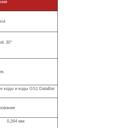
ания
mil
й: 30°
ек
е коды и коды GS1 DataBar
рование
0,264 мм: