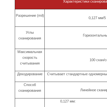
Характеристики сканиров
Разрешение (mil)
0,127 мм/5 
Углы
Горизонтальны
сканирования
Максимальная
скорость
100 скан/с
считывания
Декодирование
Считывает стандартные одномерны
Способ
Линейное скани
сканирования
0,127 мм: