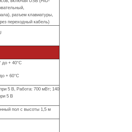
сов, включая USB (HID-
овательный,
нала), разъем клавиатуры,
ерез переходный кабель)
U
° до + 40°C
 до + 60°C
ри 5 В, Paбoтa: 700 мВт; 140
ри 5 В
нный пол с высоты 1,5 м