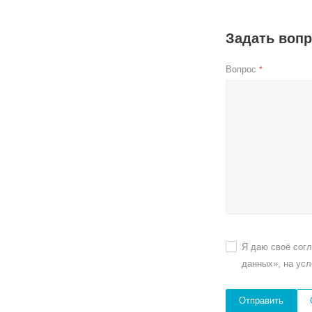
Задать воп
Вопрос
*
Я даю своё сог
данных», на ус