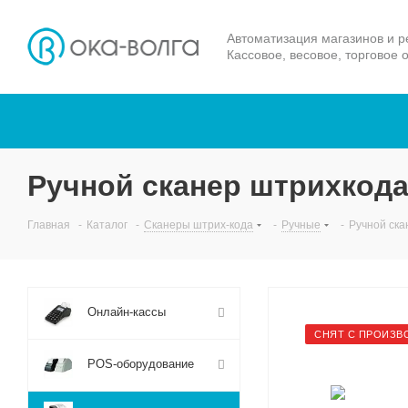
Автоматизация магазинов и р
Кассовое, весовое, торговое 
Ручной сканер штрихкода
Главная
-
Каталог
-
Сканеры штрих-кода
-
Ручные
-
Ручной ска
Онлайн-кассы
СНЯТ С ПРОИЗВ
POS-оборудование