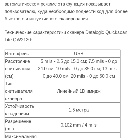
автоматическом режиме эта функция показывает
пользователю, куда необходимо поднести код для более
быстрого и интуитивного сканирования.
Технические характеристики сканера Datalogic Quickscan
Lite QW2120:
Интерфейс
USB
Расстояние
5 mils - 2.5 до 15.0 см; 7.5 mils - 0 до
считывания
24.0 см; 10 mils - 0 до 35.0 см; 13 mils -
(cм)
0 до 40.0 см; 20 mils - 0 до 60.0 см
Тип
считывателя
Линейный 1D имидж
сканера
Устойчивость
1,5 метра
к падениям
Разрешение
0.102 mm / 4 mils
(mil)
Максимальная