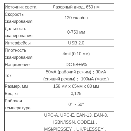
Источник света
Лазерный диод, 650 нм
Скорость
120 скан/нн
сканирования
Дальность
0-750 мм
сканирования
Интерфейсы
USB 2.0
Плотность
4mil (0,10 мм)
сканирования
Напряжение
DC 5В±5%
50мА (рабочий режим)；30мА
Ток
(спящий режим)； 100мА (макс.)
Размер, мм
158 мм x 65мм x 88 мм
Вес, кг
0,125
Рабочая
0° ~ 50°
температура
UPC-A, UPC-E, EAN-13, EAN-8,
ISBN/ISSN, CODE11，
MSI/PIESSEY，UK/PLESSEY，