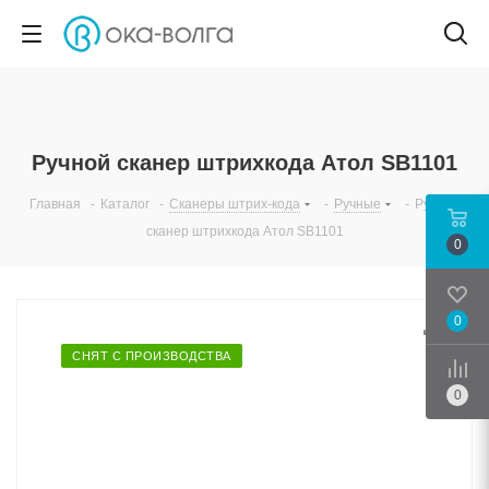
Ручной сканер штрихкода Атол SB1101
Главная
-
Каталог
-
Сканеры штрих-кода
-
Ручные
-
Ручной
сканер штрихкода Атол SB1101
0
0
Срав
СНЯТ С ПРОИЗВОДСТВА
0