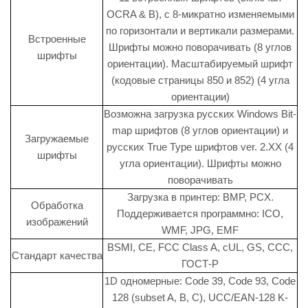
OCRA & B), с 8-микратно изменяемыми
по горизонтали и вертикали размерами.
Встроенные
Шрифты можно поворачивать (8 углов
шрифты
ориентации). Масштабируемый шрифт
(кодовые страницы 850 и 852) (4 угла
ориентации)
Возможна загрузка русских Windows Bit-
map шрифтов (8 углов ориентации) и
Загружаемые
русских True Type шрифтов ver. 2.XX (4
шрифты
угла ориентации). Шрифты можно
поворачивать
Загрузка в принтер: BMP, PCX.
Обработка
Поддерживается программно: ICO,
изображений
WMF, JPG, EMF
BSMI, CE, FCC Class A, cUL, GS, CCC,
Стандарт качества
ГОСТ-Р
1D одномерные: Code 39, Code 93, Code
128 (subset A, B, C), UCC/EAN-128 K-