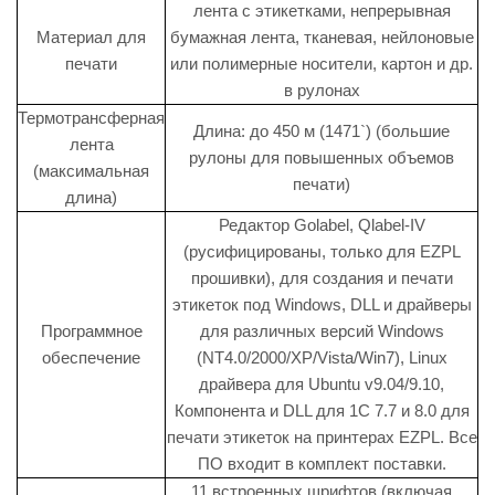
лента с этикетками, непрерывная
Материал для
бумажная лента, тканевая, нейлоновые
печати
или полимерные носители, картон и др.
в рулонах
Термотрансферная
Длина: до 450 м (1471`) (большие
лента
рулоны для повышенных объемов
(максимальная
печати)
длина)
Редактор Golabel, Qlabel-IV
(русифицированы, только для EZPL
прошивки), для создания и печати
этикеток под Windows, DLL и драйверы
Программное
для различных версий Windows
обеспечение
(NT4.0/2000/XP/Vista/Win7), Linux
драйвера для Ubuntu v9.04/9.10,
Компонента и DLL для 1С 7.7 и 8.0 для
печати этикеток на принтерах EZPL. Все
ПО входит в комплект поставки.
11 встроенных шрифтов (включая