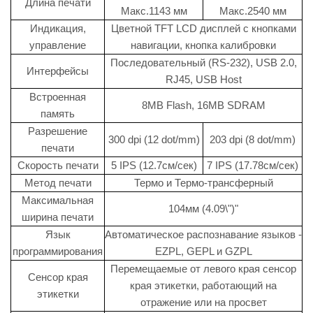
Длина печати
Mакс.1143 мм
Mакс.2540 мм
Индикация,
Цветной TFT LCD дисплей с кнопками
управление
навигации, кнопка калибровки
Последовательный (RS-232), USB 2.0,
Интерфейсы
RJ45, USB Host
Встроенная
8MB Flash, 16MB SDRAM
память
Разрешение
300 dpi (12 dot/mm)
203 dpi (8 dot/mm)
печати
Скорость печати
5 IPS (12.7cм/сек)
7 IPS (17.78cм/сек)
Метод печати
Термо и Термо-трансферный
Максимальная
104мм (4.09\")"
ширина печати
Язык
Автоматическое распознавание языков -
программирования
EZPL, GEPL и GZPL
Перемещаемые от левого края сенсор
Сенсор края
края этикетки, работающий на
этикетки
отражение или на просвет