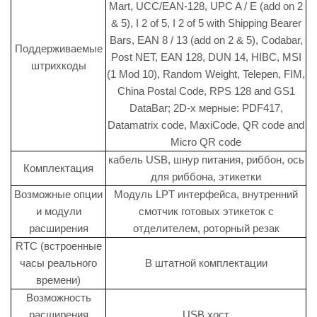
Mart, UCC/EAN-128, UPC A / E (add on 2
& 5), I 2 of 5, I 2 of 5 with Shipping Bearer
Bars, EAN 8 / 13 (add on 2 & 5), Codabar,
Поддерживаемые
Post NET, EAN 128, DUN 14, HIBC, MSI
штрихкоды
(1 Mod 10), Random Weight, Telepen, FIM,
China Postal Code, RPS 128 and GS1
DataBar; 2D-х мерные: PDF417,
Datamatrix code, MaxiCode, QR code and
Micro QR code
кабель USB, шнур питания, риббон, ось
Комплектация
для риббона, этикетки
Возможные опции
Модуль LPT интерфейса, внутренний
и модули
смотчик готовых этикеток с
расширения
отделителем, роторный резак
RTC (встроенные
часы реального
В штатной комплектации
времени)
Возможность
расширения
USB хост