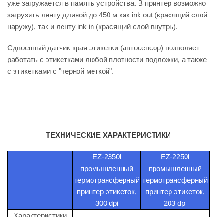
уже загружается в память устройства. В принтер возможно
загрузить ленту длиной до 450 м как ink out (красящий слой
наружу), так и ленту ink in (красящий слой внутрь).
Сдвоенный датчик края этикетки (автосенсор) позволяет
работать с этикетками любой плотности подложки, а также
с этикетками с "черной меткой".
ТЕХНИЧЕСКИЕ ХАРАКТЕРИСТИКИ
EZ-2350i
EZ-2250i
промышленный
промышленный
термотрансферный
термотрансферный
принтер этикеток,
принтер этикеток,
300 dpi
203 dpi
Характеристики