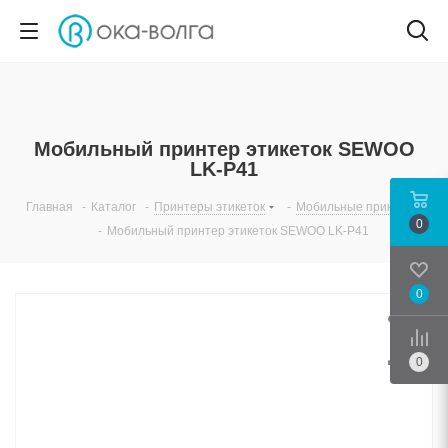
Мобильный принтер этикеток SEWOO
LK-P41
Главная
-
Каталог
-
Принтеры этикеток
-
Мобильные принтеры
0
-
Мобильный принтер этикеток SEWOO LK-P41
0
Срав
0