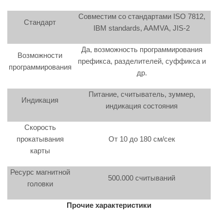
Совместим со стандартами ISO 7812,
Стандарт
IBM standards, AAMVA, JIS-2
Да, возможность программирования
Возможности
префикса, разделителей, суффикса и
программирования
др.
Питание, считыватель, зуммер,
Индикация
индикация состояния
Скорость
прокатывания
От 10 до 180 см/сек
карты
Ресурс магнитной
500.000 считываний
головки
Прочие характеристики