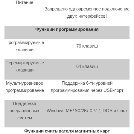
Питание
Запрещено одновременное подключение
двух интерфейсов!
Функции программирования
Программируемые
76 клавиш
клавиши
Перемаркируемые
64 клавиш
клавиши
Мультиуровневое
Поддержка 6-ти уровней
программирование
программирования через USB-порт
Поддержка
операционных
Windows ME/ 9X/2K/ XP/ 7, DOS и Linux
систем
Функции
считывателя магнитных карт