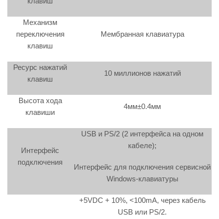
клавиш
Механизм
переключения
Мембранная клавиатура
клавиш
Ресурс нажатий
10 миллионов нажатий
клавиш
Высота хода
4мм±0.4мм
клавиши
USB и PS/2 (2 интерфейса на одном
кабеле);
Интерфейс
подключения
Интерфейс для подключения сервисной
Windows-клавиатуры
+5VDC + 10%, <100mA, через кабель
USB или PS/2.