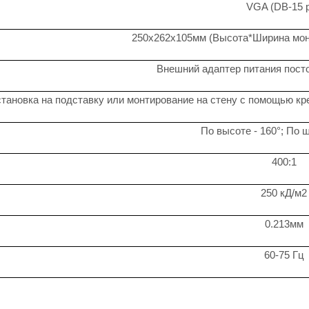
VGA (DB-15 p
250х262х105мм (Высота*Ширина мон
Внешний адаптер питания посто
тановка на подставку или монтирование на стену с помощью кр
По высоте - 160°; По ш
400:1
250 кД/м2
0.213мм
60-75 Гц