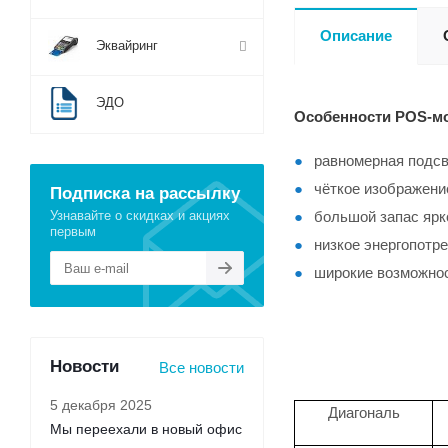
Описание
Эквайринг
ЭДО
Особенности POS-м
равномерная подс
чёткое изображени
Подписка на рассылку
Узнавайте о скидках и акциях
большой запас ярк
первым
низкое энергопотр
широкие возможнос
Новости
Все новости
5 декабря 2025
Диагональ
Мы переехали в новый офис