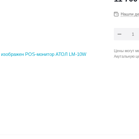
Нашли д
Цены могут ме
Акутальную ц