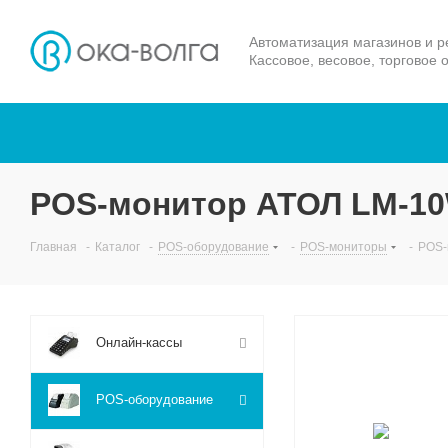
Автоматизация магазинов и р
Кассовое, весовое, торговое 
POS-монитор АТОЛ LM-1
Главная
-
Каталог
-
POS-оборудование
-
POS-мониторы
-
POS-
Онлайн-кассы
POS-оборудование