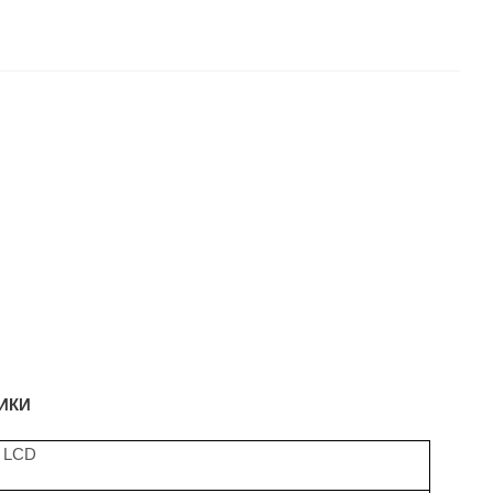
ИКИ
T LCD