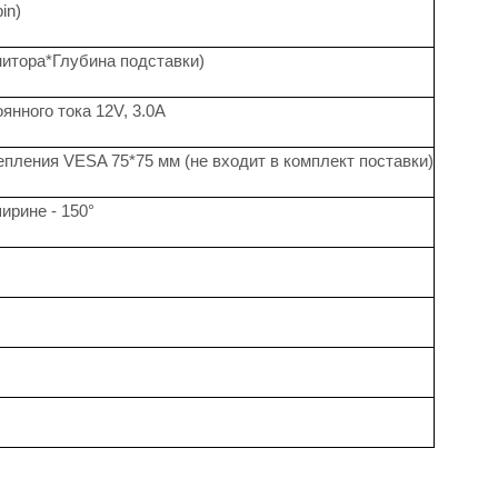
in)
итора*Глубина подставки)
янного тока 12V, 3.0A
епления VESA 75*75 мм (не входит в комплект поставки)
ирине - 150°