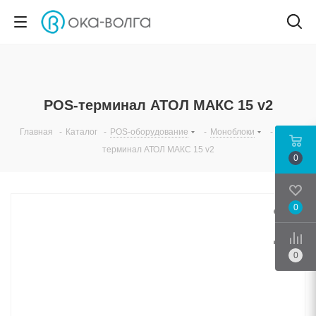
POS-терминал АТОЛ МАКС 15 v2
Главная
-
Каталог
-
POS-оборудование
-
Моноблоки
-
POS-
терминал АТОЛ МАКС 15 v2
0
0
Срав
0