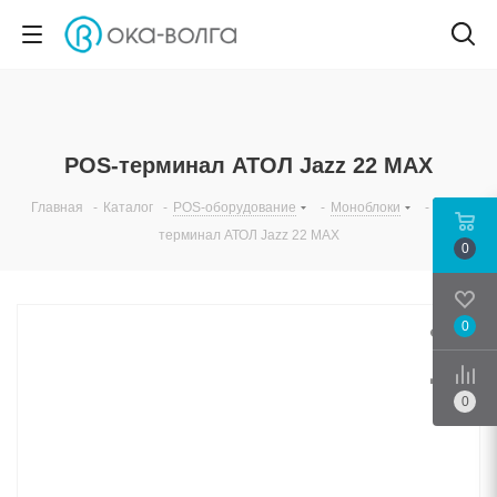
POS-терминал АТОЛ Jazz 22 MAX
Главная
-
Каталог
-
POS-оборудование
-
Моноблоки
-
POS-
терминал АТОЛ Jazz 22 MAX
0
0
Срав
0