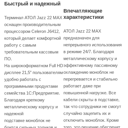
Быстрый и надежный
Впечатляющие
характеристики
Терминал АТОЛ Jazz 22 MAX
оснащен производительным
АТОЛ Jazz 22 MAX
процессором Celeron J6412,
предназначен для
который делает комфортной
непрерывного использования
работу с самым
в режиме 24/7. Благодаря
требовательным кассовым
металлическому корпусу и
ПО.
эффективному пассивному
На широкоформатном Full HD
охлаждению моноблок не
дисплее 21,5” пользователям
перегревается и стабильно
удобно работать с
работает даже при
программными продуктами
повышенной нагрузке. Все
семейства 1С:Предприятие.
кабели скрыты в подставке,
Благодаря крепкому
так что сотрудники не смогут
металлическому корпусу и
случайно зацепить их и
надежной
отключить моноблок. Кроме
подставке моноблок не
того, это решение обеспечит
боится сильных толчков и