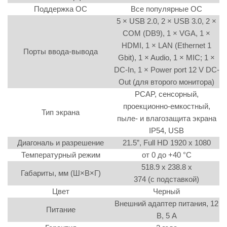
Поддержка ОС
Все популярные ОС
5 × USB 2.0, 2 × USB 3.0, 2 ×
COM (DB9), 1 × VGA, 1 ×
HDMI, 1 × LAN (Ethernet 1
Порты ввода-вывода
Gbit), 1 × Audio, 1 × MIC; 1 ×
DC-In, 1 × Power port 12 V DC-
Out (для второго монитора)
PCAP, сенсорный,
проекционно-емкостный,
Тип экрана
пыле- и влагозащита экрана
IP54, USB
Диагональ и разрешение
21.5”, Full HD 1920 x 1080
Температурный режим
от 0 до +40 °C
518.9 х 238.8 х
Габариты, мм (Ш×В×Г)
374 (с подставкой)
Цвет
Черный
Внешний адаптер питания, 12
Питание
В, 5 А