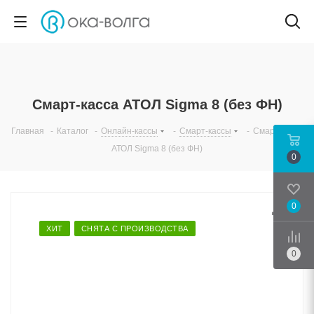
Смарт-касса АТОЛ Sigma 8 (без ФН)
Главная
-
Каталог
-
Онлайн-кассы
-
Смарт-кассы
-
Смарт-касса
АТОЛ Sigma 8 (без ФН)
0
0
Срав
ХИТ
СНЯТА С ПРОИЗВОДСТВА
0