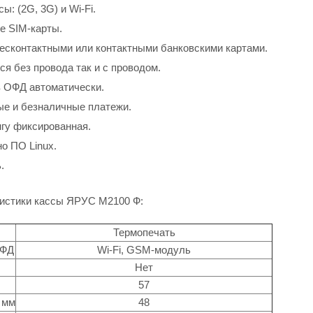
: (2G, 3G) и Wi-Fi.
е SIM-карты.
бесконтактными или контактными банковскими картами.
я без провода так и с проводом.
 ОФД автоматически.
е и безналичные платежи.
нгу фиксированная.
о ПО Linux.
.
ристики кассы ЯРУС М2100 Ф:
Термопечать
ОФД
Wi-Fi, GSM-модуль
Нет
57
 мм
48