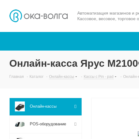
Автоматизация магазинов и р
Кассовое, весовое, торговое 
Онлайн-касса Ярус М2100
Главная
-
Каталог
-
Онлайн-кассы
-
Кассы с Pin - pad
-
Онлайн-
Онлайн-кассы
POS-оборудование