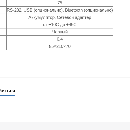
75
RS-232, USB (опционально), Bluetooth (опционально)
Аккумулятор, Сетевой адаптер
от −10С до +45С
Черный
0,4
85×210×70
биться