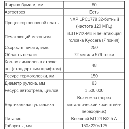
Ширина бумаги, мм
80
Автоотрез
Есть
NXP LPC1778 32-битный
Процессор основной платы
(частота 120 МГц)
«ШТРИХ-М» и печатающая
Печатающий механизм
головка Kyocera (Япония)
Скорость печати, мм/с
250
Область печати
72 мм или 576 точки
Кол-во символов в строке,
48
шт. (стандартным шрифтом)
Ресурс термоголовки, км
150
Диаметр рулона, мм
83
Ресурс автоотреза, циклов
1 500 000
Возможна (через
Вертикальная установка
металлический кронштейн-
переходник)
Питание
Внешний БП 24 В/2,5 А
Габариты, мм
150×220×125