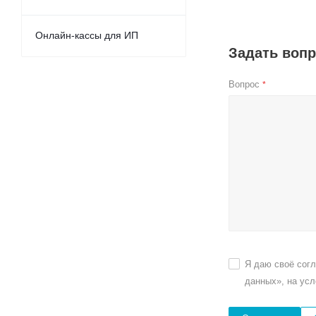
Онлайн-кассы для ИП
Задать воп
Вопрос
*
Я даю своё сог
данных», на ус