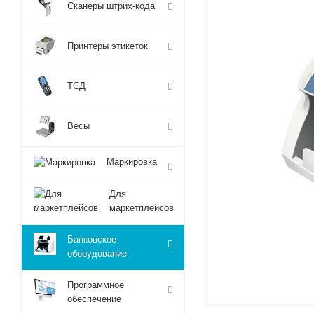
Сканеры штрих-кода
Принтеры этикеток
ТСД
Весы
Маркировка
Для
маркетплейсов
Банковское
оборудование
Программное
обеспечение