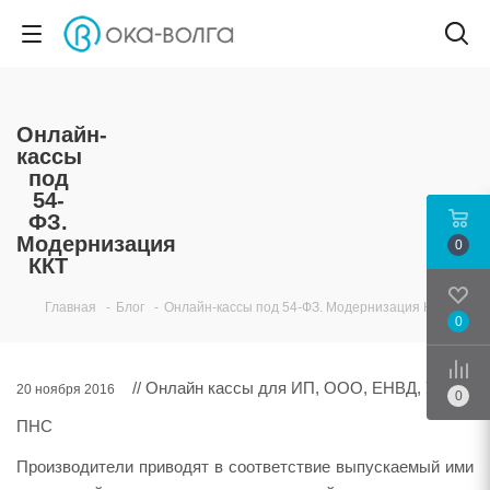
Онлайн-
кассы
под
54-
ФЗ.
Модернизация
0
ККТ
Главная
-
Блог
-
Онлайн-кассы под 54-ФЗ. Модернизация ККТ
0
Срав
// Онлайн кассы для ИП, ООО, ЕНВД, УСН,
20 ноября 2016
0
ПНС
Производители приводят в соответствие выпускаемый ими