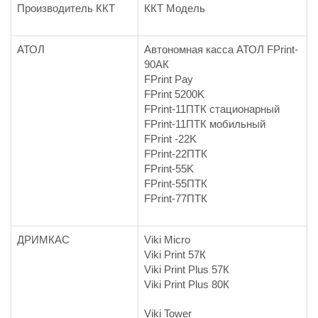
Производитель ККТ
ККТ Модель
АТОЛ
Автономная касса АТОЛ FPrint-
90АК
FPrint Pay
FPrint 5200K
FPrint-11ПТК стационарный
FPrint-11ПТК мобильный
FPrint -22K
FPrint-22ПТК
FPrint-55K
FPrint-55ПТК
FPrint-77ПТК
ДРИМКАС
Viki Micro
Viki Print 57К
Viki Print Plus 57К
Viki Print Plus 80К
Viki Tower