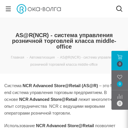
AS@R(NCR) - система управления
розничной торговлей класса middle-
office
Главная
-
Автоматизация
-
AS@R(NCR) - система управления
0
розничной торговлей класса middle-office
0
Система
NCR Advanced Store@Retail (AS@R)
– это front-
end система управления торговым предприятием. В
Срав
основе
NCR Advanced Store@Retail
лежит многолетний
0
опыт сотрудничества NCR с ведущими мировыми
операторами розничной торговли.
Использование
NCR Advanced Store@Retail
позволяет