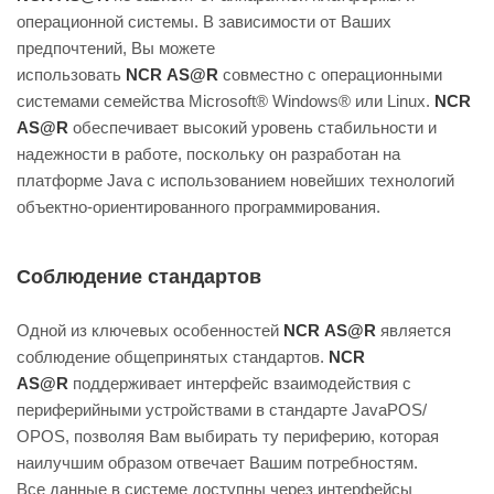
операционной системы. В зависимости от Ваших
предпочтений, Вы можете
использовать
NCR АS@R
совместно с операционными
системами семейства Мicrosoft® Windows® или Linux.
NCR
АS@R
обеспечивает высокий уровень стабильности и
надежности в работе, поскольку он разработан на
платформе Jаvа с использованием новейших технологий
объектно-ориентированного программирования.
Соблюдение стандартов
Одной из ключевых особенностей
NCR АS@R
является
соблюдение общепринятых стандартов.
NCR
АS@R
поддерживает интерфейс взаимодействия с
периферийными устройствами в стандарте JavaРОS/
ОРОS, позволяя Вам выбирать ту периферию, которая
наилучшим образом отвечает Вашим потребностям.
Все данные в системе доступны через интерфейсы